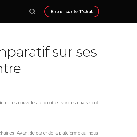
Entrer sur le T'chat
mparatif sur ses
ntre
rien. Les nouvelles rencontres sur ces chats sont
s chaînes. Avant de parler de la plateforme qui nous