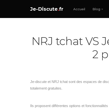
Je-Discute
.
fr
Accueil
Blog
NRJ tchat VS Je
2 p
Je-discute et NRJ tchat sont des espaces de disc
totalement gratuites.
Ils proposent différentes options et fonctionnalité